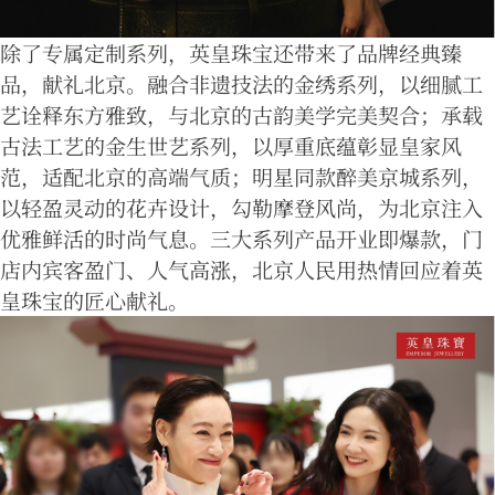
除了专属定制系列，英皇珠宝还带来了品牌经典臻
品，献礼北京。融合非遗技法的金绣系列，以细腻工
艺诠释东方雅致，与北京的古韵美学完美契合；承载
古法工艺的金生世艺系列，以厚重底蕴彰显皇家风
范，适配北京的高端气质；明星同款醉美京城系列，
以轻盈灵动的花卉设计，勾勒摩登风尚，为北京注入
优雅鲜活的时尚气息。三大系列产品开业即爆款，门
店内宾客盈门、人气高涨，北京人民用热情回应着英
皇珠宝的匠心献礼。