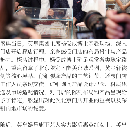
盛典当日，英皇集团主席杨受成博士亲赴现场，深入
门店开启探店行程，亲身感受门店的布局设计与产品
魅力。探店过程中，杨受成博士驻足观赏各类珠宝臻
品，重点留意了北京限定・醉美京城系列、黄金轩辕
剑等核心展品，仔细观摩产品的工艺细节，还与门店
工作人员亲切交流，详细询问产品设计理念、材质甄
选及市场适配情况，对门店的陈列布局和产品呈现给
予了肯定，彰显出对此次北京门店开业的重视以及深
耕内地市场的诚意。
随后，英皇娱乐旗下艺人实力影后惠英红女士、英皇