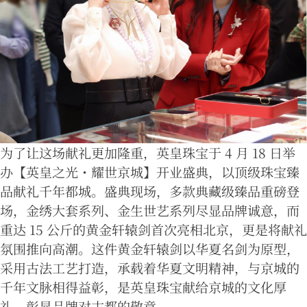
为了让这场献礼更加隆重，英皇珠宝于 4 月 18 日举
办【英皇之光・耀世京城】开业盛典，以顶级珠宝臻
品献礼千年都城。盛典现场，多款典藏级臻品重磅登
场，金绣大套系列、金生世艺系列尽显品牌诚意，而
重达 15 公斤的黄金轩辕剑首次亮相北京，更是将献礼
氛围推向高潮。这件黄金轩辕剑以华夏名剑为原型，
采用古法工艺打造，承载着华夏文明精神，与京城的
千年文脉相得益彰，是英皇珠宝献给京城的文化厚
礼，彰显品牌对古都的敬意。