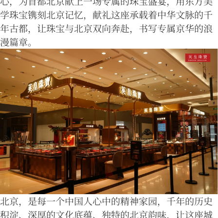
心，为首都北京献上一场专属的珠宝盛宴，用东方美
学珠宝镌刻北京记忆，献礼这座承载着中华文脉的千
年古都，让珠宝与北京双向奔赴，书写专属京华的浪
漫篇章。
北京，是每一个中国人心中的精神家园，千年的历史
积淀、深厚的文化底蕴、独特的北京韵味，让这座城