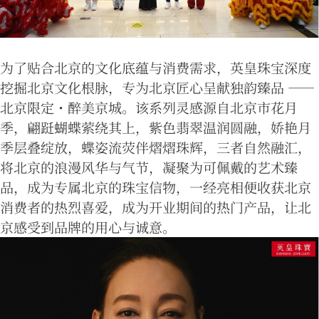
为了贴合北京的文化底蕴与消费需求，英皇珠宝深度
挖掘北京文化根脉，专为北京匠心呈献独韵臻品 ——
北京限定・醉美京城。该系列灵感源自北京市花月
季，翩跹蝴蝶萦绕其上，紫色翡翠温润圆融，娇艳月
季层叠绽放，蝶姿流荧伴熠熠珠辉，三者自然融汇，
将北京的浪漫风华与气节，凝聚为可佩戴的艺术臻
品，成为专属北京的珠宝信物，一经亮相便收获北京
消费者的热烈喜爱，成为开业期间的热门产品，让北
京感受到品牌的用心与诚意。